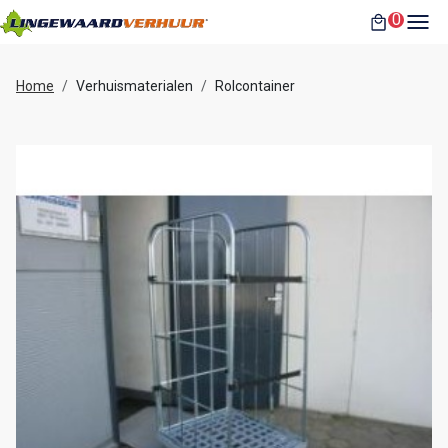
toggl
0
winkelwag
Home
Verhuismaterialen
Rolcontainer