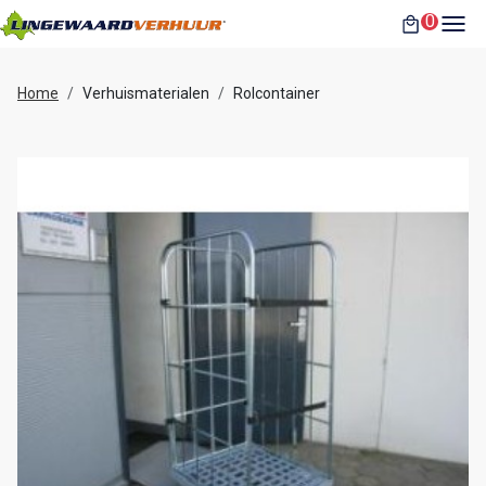
toggl
0
winkelwag
Home
Verhuismaterialen
Rolcontainer